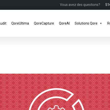
Vous avez des questions?
51
udit
QoreUltima
QoreCapture
QoreAI
Solutions Qore
R