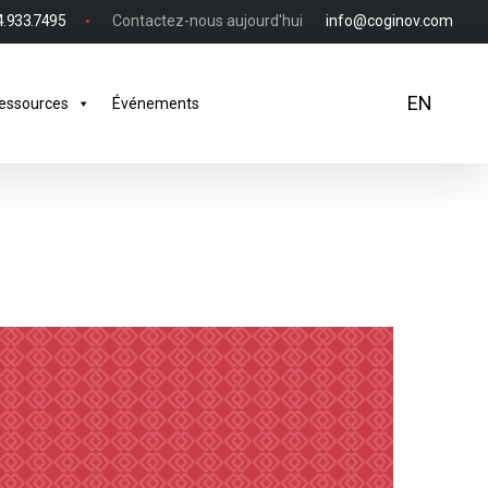
4.933.7495
Contactez-nous aujourd'hui
info@coginov.com
EN
essources
Événements