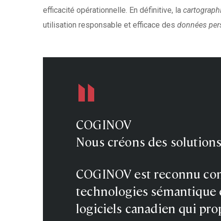
efficacité opérationnelle. En définitive, la
cartograph
utilisation responsable et efficace des
données per
COGINOV
Nous créons des solution
COGINOV est reconnu comm
technologies sémantique e
logiciels canadien qui pro