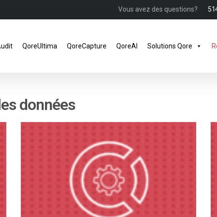
Vous avez des questions?
51
udit
QoreUltima
QoreCapture
QoreAI
Solutions Qore
R
 des données