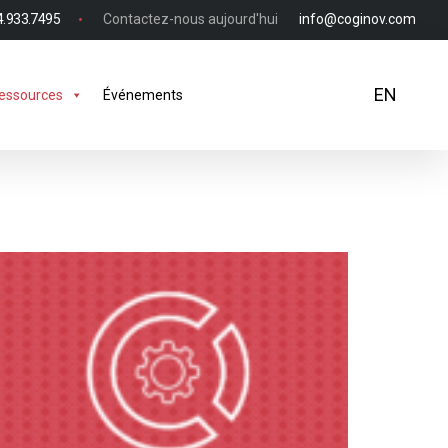
4.933.7495
Contactez-nous aujourd'hui
info@coginov.com
EN
essources
Événements