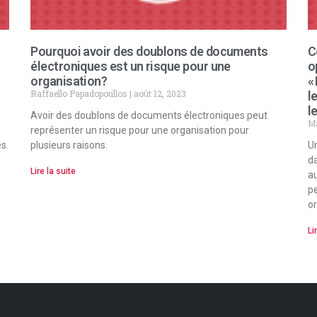
Pourquoi avoir des doublons de documents
C
électroniques est un risque pour une
o
organisation?
«
Raffaello Papadopoullos
août 12, 2023
l
l
Avoir des doublons de documents électroniques peut
M
représenter un risque pour une organisation pour
s.
plusieurs raisons.
Un
da
Lire la suite
au
pe
or
Li