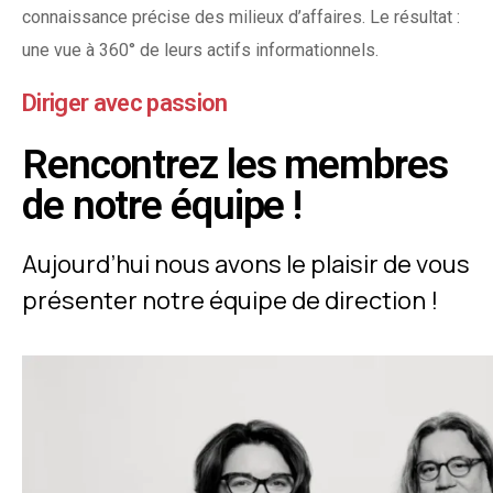
connaissance précise des milieux d’affaires. Le résultat :
une vue à 360° de leurs actifs informationnels.
Diriger avec passion
Rencontrez les membres
de notre équipe !
Aujourd’hui nous avons le plaisir de vous
présenter notre équipe de direction !
Un duo redoutable,
Chantal Lavoie
et
Alkis Papadopoullos
sont à la tête de
toutes les bonnes choses qui se
passent chez Coginov dans les