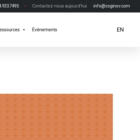
4.933.7495
Contactez-nous aujourd'hui
info@coginov.com
EN
essources
Événements