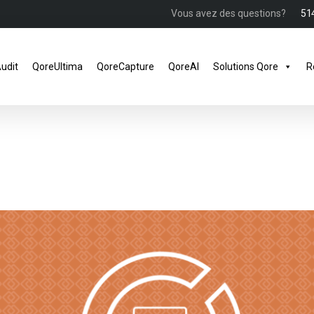
Vous avez des questions?
51
udit
QoreUltima
QoreCapture
QoreAI
Solutions Qore
R